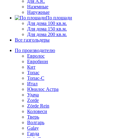
для АЗС
Наземные
Наружные
По площади
Для дома 100 кв.м.
Для дома 150 кв.м.
Для дома 200 кв.м.
Все газгольдеры
По производителю
Евролос
Евробион
Кит
Топас
Топас-С
Итал
Юнилос Астра
Удача
Zorde
Zörde Rein
Коловеси
Тверь
Волгарь
Galay
Гарда