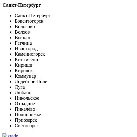
Санкт-Петербург
Санкт-Петербург
Бокситогорск
Волосово
Волхов
Выборг
Гатчина
Ивангород
Каменногорск
Кингисепп
Кириши
Кировск
Коммунар
Лодейное Поле
Луга
Любань
Никольское
Отрадное
Пикалёво
Подпорожье
Приозерск
Светогорск