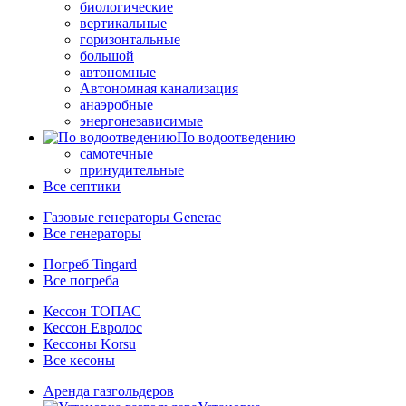
биологические
вертикальные
горизонтальные
большой
автономные
Автономная канализация
анаэробные
энергонезависимые
По водоотведению
самотечные
принудительные
Все септики
Газовые генераторы Generac
Все генераторы
Погреб Tingard
Все погреба
Кессон ТОПАС
Кессон Евролос
Кессоны Korsu
Все кесоны
Аренда газгольдеров