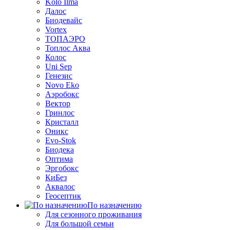
Kolo Ilma
Далос
Биодевайс
Vortex
ТОПАЭРО
Топлос Аква
Колос
Uni Sep
Генезис
Novo Eko
Аэробокс
Вектор
Гринлос
Кристалл
Оникс
Evo-Stok
Биодека
Оптима
Эргобокс
КиБез
Аквалос
Геосептик
По назначению
Для сезонного проживания
Для большой семьи