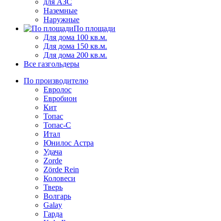
для АЗС
Наземные
Наружные
По площади
Для дома 100 кв.м.
Для дома 150 кв.м.
Для дома 200 кв.м.
Все газгольдеры
По производителю
Евролос
Евробион
Кит
Топас
Топас-С
Итал
Юнилос Астра
Удача
Zorde
Zörde Rein
Коловеси
Тверь
Волгарь
Galay
Гарда