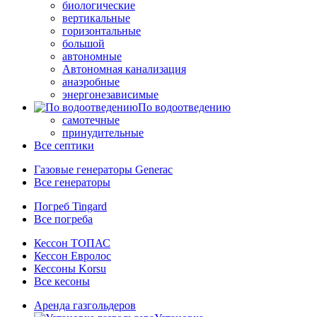
биологические
вертикальные
горизонтальные
большой
автономные
Автономная канализация
анаэробные
энергонезависимые
По водоотведению
самотечные
принудительные
Все септики
Газовые генераторы Generac
Все генераторы
Погреб Tingard
Все погреба
Кессон ТОПАС
Кессон Евролос
Кессоны Korsu
Все кесоны
Аренда газгольдеров