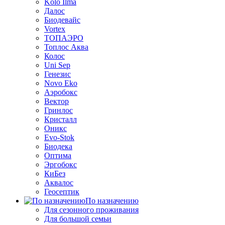
Kolo Ilma
Далос
Биодевайс
Vortex
ТОПАЭРО
Топлос Аква
Колос
Uni Sep
Генезис
Novo Eko
Аэробокс
Вектор
Гринлос
Кристалл
Оникс
Evo-Stok
Биодека
Оптима
Эргобокс
КиБез
Аквалос
Геосептик
По назначению
Для сезонного проживания
Для большой семьи