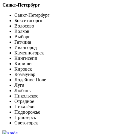
Санкт-Петербург
Санкт-Петербург
Бокситогорск
Волосово
Волхов
Выборг
Гатчина
Ивангород
Каменногорск
Кингисепп
Кириши
Кировск
Коммунар
Лодейное Поле
Луга
Любань
Никольское
Отрадное
Пикалёво
Подпорожье
Приозерск
Светогорск