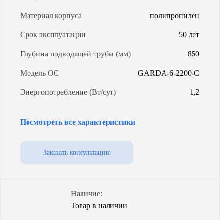
Материал корпуса
полипропилен
Срок эксплуатации
50 лет
Глубина подводящей трубы (мм)
850
Модель ОС
GARDA-6-2200-C
Энергопотребление (Вт/сут)
1,2
Уровень грунтовых вод
любой
Посмотреть все характеристики
Объем (л)
2600
Количество насосов
1
Заказать консультацию
Степень очистки
98%
Способ водоотведения
самотечный
Наличие:
Товар в наличии
Гарантия (от производителя)
3 года