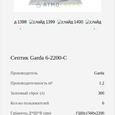
МАГИСТРАЛЬНАЯ ГАЗИФИКАЦИЯ
АРЕНДА ГАЗГОЛЬДЕРОВ
ЗАПРАВКА ГАЗГОЛЬДЕРОВ
Септик Garda 6-2200-C
КАЛЬКУЛЯТОР ГАЗГОЛЬДЕРА
КАЛЬКУЛЯТОР СЕПТИКОВ
Производитель
Garda
Производительность m³
1.2
О КОМПАНИИ
Залповый сброс (л)
300
Кол-во пользователей
6
Габариты Д*Ш*В (мм)
1560х1560х2200