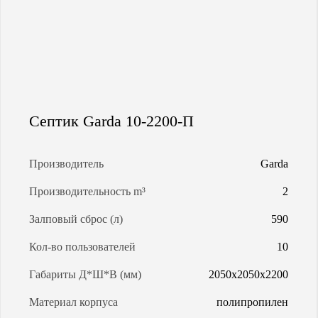
МАГИСТРАЛЬНАЯ ГАЗИФИКАЦИЯ
АРЕНДА ГАЗГОЛЬДЕРОВ
ЗАПРАВКА ГАЗГОЛЬДЕРОВ
Септик Garda 10-2200-П
КАЛЬКУЛЯТОР ГАЗГОЛЬДЕРА
Производитель
Garda
Производительность m³
2
КАЛЬКУЛЯТОР СЕПТИКОВ
Залповый сброс (л)
590
О КОМПАНИИ
Кол-во пользователей
10
Габариты Д*Ш*В (мм)
2050х2050х2200
Материал корпуса
полипропилен