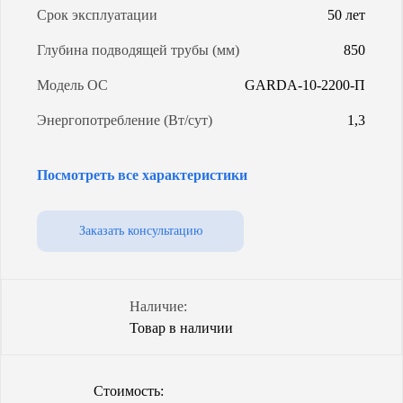
Срок эксплуатации
50 лет
Глубина подводящей трубы (мм)
850
Модель ОС
GARDA-10-2200-П
Энергопотребление (Вт/сут)
1,3
Уровень грунтовых вод
любой
Посмотреть все характеристики
Объем (л)
4600
Количество насосов
2
Заказать консультацию
Степень очистки
98%
Способ водоотведения
принудительный
Наличие:
Товар в наличии
Гарантия (от производителя)
3 года
Стоимость: