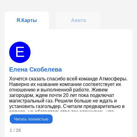
Я.Карты
Авито
Е
Елена Скобелева
Хочется сказать спасибо всей команде Атмосферы.
В
Наверно их название компании соответствует их
с
отношению и выполненной работе. Живем
р
загородом, ждем почти 20 лет пока подключат
магистральный газ. Решили больше не ждать и
установить газгольдер. Считали предварительно в
апреле, но обстоятельства так сложились, что
закапывали газголдер 1.06, но газовое
Читать полностью
оборудование на момент установки газголдера не
было закуплено и его пришлсь устанавливать на
1 / 28
2
неделю позднее 8.06, но мы не пожалели так как