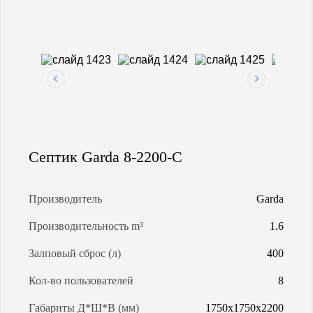
МАГИСТРАЛЬНАЯ ГАЗИФИКАЦИЯ
АРЕНДА ГАЗГОЛЬДЕРОВ
ЗАПРАВКА ГАЗГОЛЬДЕРОВ
Септик Garda 8-2200-C
КАЛЬКУЛЯТОР ГАЗГОЛЬДЕРА
КАЛЬКУЛЯТОР СЕПТИКОВ
Производитель
Garda
Производительность m³
1.6
О КОМПАНИИ
Залповый сброс (л)
400
Кол-во пользователей
8
Габариты Д*Ш*В (мм)
1750х1750х2200