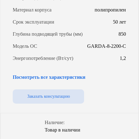
Материал корпуса
полипропилен
Срок эксплуатации
50 лет
Глубина подводящей трубы (мм)
850
Модель ОС
GARDA-8-2200-C
Энергопотребление (Вт/сут)
1,2
Уровень грунтовых вод
любой
Посмотреть все характеристики
Объем (л)
3300
Количество насосов
1
Заказать консультацию
Степень очистки
98%
Способ водоотведения
самотечный
Наличие:
Товар в наличии
Гарантия (от производителя)
3 года