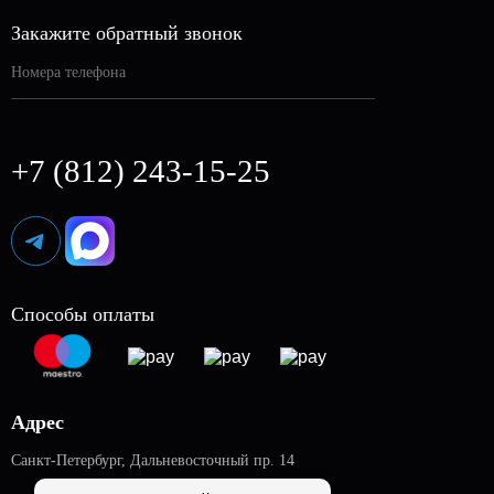
Септики
Блог
Автономная канализация
Закажите обратный звонок
Кессоны
Контакты
Отопление дома
Погреба
Вакансии
Монтаж погреба
Готовые решения
Монтаж кессона
+7 (812) 243-15-25
Установка газгольдера
Заправка газгольдеров
Аренда газгольдеров
Монтаж вентиляции
Монтаж генератора
Способы оплаты
Монтаж ограждения
Водоснабжение дома
Адрес
Санкт-Петербург
,
Дальневосточный пр. 14