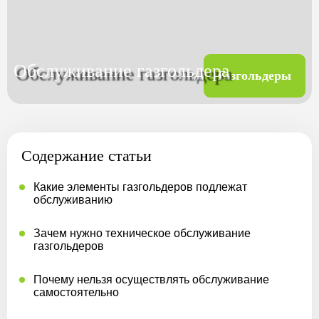
МАГИСТРАЛЬНАЯ ГАЗИФИКАЦИЯ
Обслуживание газгольдера
АРЕНДА ГАЗГОЛЬДЕРОВ
Газгольдеры
ЗАПРАВКА ГАЗГОЛЬДЕРОВ
Содержание статьи
КАЛЬКУЛЯТОР ГАЗГОЛЬДЕРА
Какие элементы газгольдеров подлежат
обслуживанию
КАЛЬКУЛЯТОР СЕПТИКОВ
Зачем нужно техническое обслуживание
О КОМПАНИИ
газгольдеров
Почему нельзя осуществлять обслуживание
самостоятельно