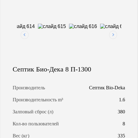
МАГИСТРАЛЬНАЯ ГАЗИФИКАЦИЯ
АРЕНДА ГАЗГОЛЬДЕРОВ
ЗАПРАВКА ГАЗГОЛЬДЕРОВ
Септик Био-Дека 8 П-1300
КАЛЬКУЛЯТОР ГАЗГОЛЬДЕРА
КАЛЬКУЛЯТОР СЕПТИКОВ
Производитель
Септик Bio-Deka
Производительность m³
1.6
О КОМПАНИИ
Залповый сброс (л)
380
Кол-во пользователей
8
Вес (кг)
335