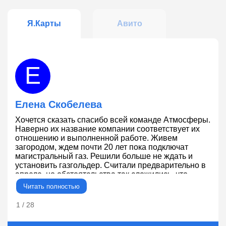
Я.Карты
Авито
Е
Елена Скобелева
Хочется сказать спасибо всей команде Атмосферы.
В
Наверно их название компании соответствует их
с
отношению и выполненной работе. Живем
р
загородом, ждем почти 20 лет пока подключат
магистральный газ. Решили больше не ждать и
установить газгольдер. Считали предварительно в
апреле, но обстоятельства так сложились, что
закапывали газголдер 1.06, но газовое
Читать полностью
оборудование на момент установки газголдера не
было закуплено и его пришлсь устанавливать на
1 / 28
2
неделю позднее 8.06, но мы не пожалели так как
вообще не было суеты. 1.06 закопали газгольер и