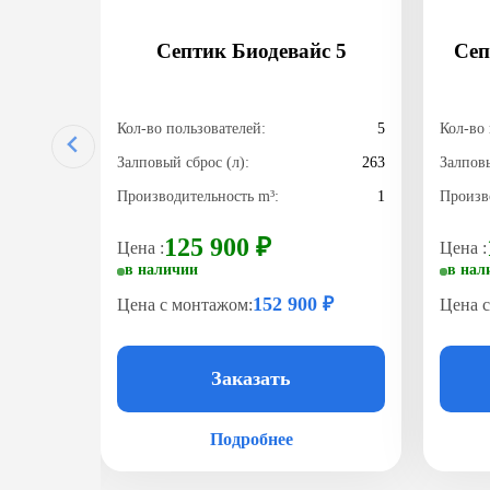
идная
Септик Биодевайс 5
Сеп
1,0
5
Кол-во пользователей:
5
Кол-во 
1
Залповый сброс (л):
263
Залповы
Производительность m³:
1
Произв
125 900 ₽
Цена :
Цена :
в наличии
в нал
 ₽
152 900 ₽
Цена с монтажом:
Цена 
Заказать
Подробнее