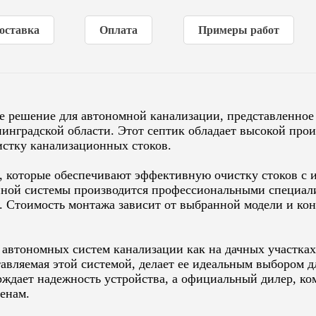
Способ водоотведения
самотечный
оставка
Оплата
Примеры работ
Гарантия (от производителя)
5 лет
Количество компрессоров
1
ое решение для автономной канализации, представленно
нинградской области. Этот септик обладает высокой про
стку канализационных стоков.
 которые обеспечивают эффективную очистку стоков с и
нной системы производится профессиональными специал
. Стоимость монтажа зависит от выбранной модели и кон
автономных систем канализации как на дачных участках,
тавляемая этой системой, делает ее идеальным выбором д
рждает надежность устройства, а официальный дилер, ко
енам.