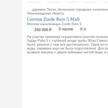
евка,
деревня Пески, Аннинское городское поселени
Ленинградская область
Септик Zorde Rein 5 Midi
Монтаж канализации Zorde Rein 5
5 часов
0 л
250 000 ₽
На участке заказчика осуществили монтаж локаль
Зорде Рэйн 5 с глубиной входа трубы 90см Самого
ено
было, решали с ним все дистанционно. Одна из сл
воды, скважина еще не была подготовлена. Для р
вызвали машину с двумя кубиками чистой воды и 