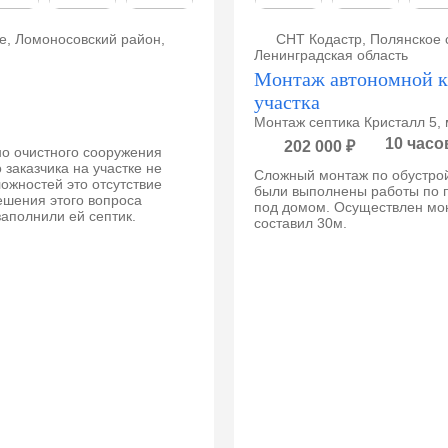
е, Ломоносовский район,
СНТ Кодастр, Полянское 
Ленинградская область
Монтаж автономной к
участка
Монтаж септика Кристалл 5, 
10 часо
202 000 ₽
но очистного сооружения
 заказчика на участке не
Сложный монтаж по обустрой
ожностей это отсутствие
были выполнены работы по п
ешения этого вопроса
под домом. Осуществлен мо
заполнили ей септик.
составил 30м.