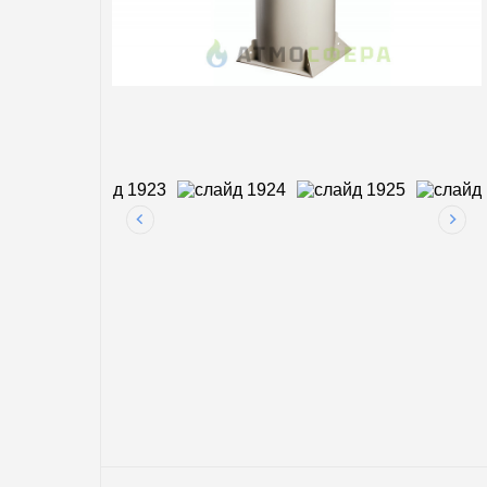
3200 
5700 
Услуги
7300 
9100 
Магистральная газификация
12000
Аренда газгольдеров
По с
Заправка газгольдеров
Мини
Для 
Калькулятор газгольдера
Нару
Калькулятор септиков
По п
Для д
В