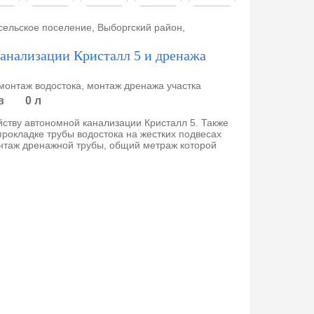
сельское поселение, Выборгский район,
анализации Кристалл 5 и дренажа
монтаж водостока, монтаж дренажа участка
в
0 л
ству автономной канализации Кристалл 5. Также
рокладке трубы водостока на жестких подвесах
нтаж дренажной трубы, общий метраж которой
СНТ 
Монта
Доставк
19
По доро