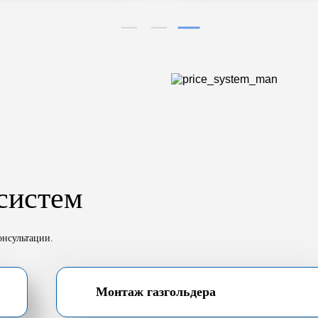
систем
онсультации.
Монтаж газгольдера