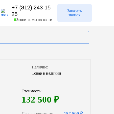
+7 (812) 243-15-
Заказать
25
звонок
Звоните, мы на связи
Кадатек
Наличие:
эк
Минигазгольдеры
Товар в наличии
Стоимость:
940 л.
132 500
₽
1700 л.
3100 л.
157 500 ₽
Цена с монтажом: