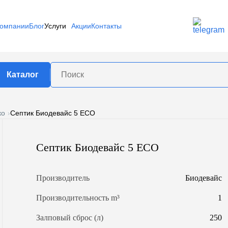
компании
Блог
Услуги
Акции
Контакты
Каталог
ко
Септик Биодевайс 5 ECO
роизводителю
едь
Спецгаз
Оптима
ргаз
Септик Биодевайс 5 ECO
Патриот
Лидер Т
бъему
Производитель
Биодевайс
.
800 л.
900 л.
Производительность m³
1
л.
1400 л.
1500 л.
Залповый сброс (л)
250
л.
2700 л.
3000 л.