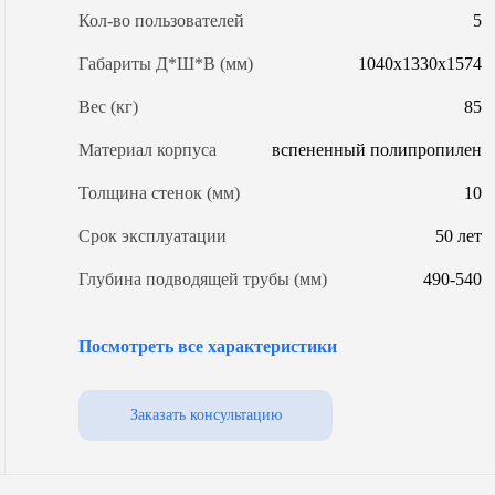
л.
4000 л.
4300 л.
Кол-во пользователей
5
л.
5800 л.
6200 л.
Габариты Д*Ш*В (мм)
1040х1330х1574
л.
7400 л.
7600 л.
Вес (кг)
85
л.
9200 л.
10000 л.
 л.
15000 л.
20000 л.
Материал корпуса
вспененный полипропилен
Толщина стенок (мм)
10
пособу применения
Срок эксплуатации
50 лет
газгольдеры
для дома
для дачи
загородного дома
Установка на даче под
для АЗС
Глубина подводящей трубы (мм)
490-540
ключ
жные
Модель ОС
Biodevice eco 5
Посмотреть все характеристики
Энергопотребление (Вт/сут)
1
лощади
Уровень грунтовых вод
любой
Заказать консультацию
ома 100 кв.м.
Для дома 150 кв.м.
Для дома
Объем (л)
1000
се газгольдеры
Степень очистки
99%