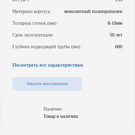
Материал корпуса
монолитный полипропилен
Толщина стенок (мм)
8-10мм
Срок эксплуатации
50 лет
Глубина подводящей трубы (мм)
600
Модель ОС
Евролос Био 4
Посмотреть все характеристики
Энергопотребление (Вт/сут)
2,14 кВт
Уровень грунтовых вод
любой
Заказать консультацию
Объем (л)
2150
Количество насосов
1
Наличие:
Товар в наличии
Степень очистки
98%
Способ водоотведения
самотечный