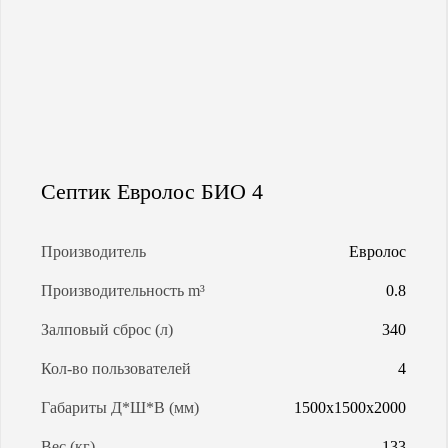
МАГИСТРАЛЬНАЯ ГАЗИФИКАЦИЯ
АРЕНДА ГАЗГОЛЬДЕРОВ
ЗАПРАВКА ГАЗГОЛЬДЕРОВ
Септик Евролос БИО 4
КАЛЬКУЛЯТОР ГАЗГОЛЬДЕРА
Производитель
Евролос
КАЛЬКУЛЯТОР СЕПТИКОВ
Производительность m³
0.8
Залповый сброс (л)
340
О КОМПАНИИ
Кол-во пользователей
4
Габариты Д*Ш*В (мм)
1500х1500х2000
Вес (кг)
133