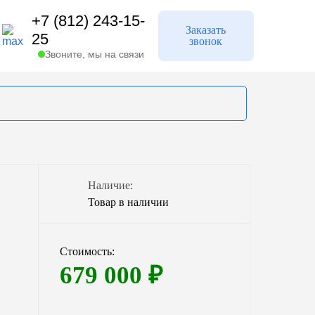
+7 (812) 243-15-
Заказать
25
звонок
Звоните, мы на связи
Кадатек
Наличие:
эк
Минигазгольдеры
Товар в наличии
Стоимость:
940 л.
679 000
₽
1700 л.
3100 л.