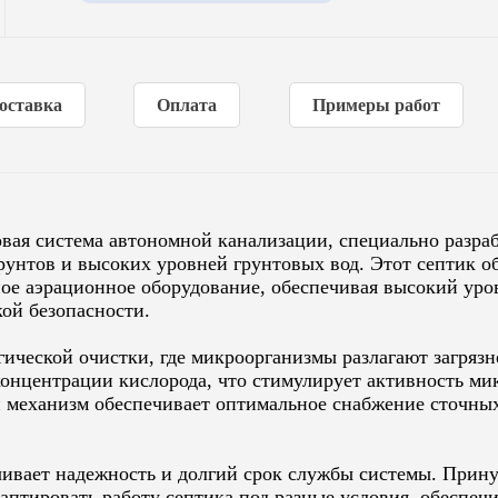
Объем (л)
11000
Количество насосов
1
Степень очистки
99%
оставка
Оплата
Примеры работ
Способ водоотведения
принудительный
Гарантия (от производителя)
10 лет
Количество компрессоров
1
вая система автономной канализации, специально разра
рунтов и высоких уровней грунтовых вод. Этот септик о
ое аэрационное оборудование, обеспечивая высокий уро
ой безопасности.
гической очистки, где микроорганизмы разлагают загряз
онцентрации кислорода, что стимулирует активность мик
механизм обеспечивает оптимальное снабжение сточных
вает надежность и долгий срок службы системы. Прину
аптировать работу септика под разные условия, обеспеч