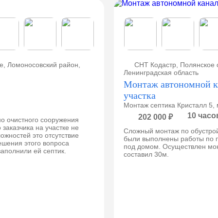
е, Ломоносовский район,
СНТ Кодастр, Полянское 
Ленинградская область
Монтаж автономной к
участка
Монтаж септика Кристалл 5, 
10 часо
202 000 ₽
но очистного сооружения
 заказчика на участке не
Сложный монтаж по обустрой
ожностей это отсутствие
были выполнены работы по п
ешения этого вопроса
под домом. Осуществлен мо
заполнили ей септик.
составил 30м.