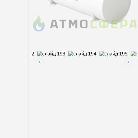
3200 
5700 
Услуги
7300 
9100 
Магистральная газификация
12000
Аренда газгольдеров
По с
Заправка газгольдеров
Мини
Для 
Калькулятор газгольдера
Нару
Калькулятор септиков
По п
Для д
В