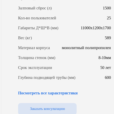
л.
4000 л.
4300 л.
Залповый сброс (л)
1500
л.
5800 л.
6200 л.
л.
7400 л.
7600 л.
Кол-во пользователей
25
л.
9200 л.
10000 л.
Габариты Д*Ш*В (мм)
11000x1200x1700
 л.
15000 л.
20000 л.
Вес (кг)
589
пособу применения
Материал корпуса
монолитный полипропилен
газгольдеры
для дома
для дачи
Толщина стенок (мм)
8-10мм
загородного дома
Установка на даче под
для АЗС
ключ
Срок эксплуатации
50 лет
жные
Глубина подводящей трубы (мм)
600
Модель ОС
Евролос грунт 25+
лощади
Посмотреть все характеристики
ома 100 кв.м.
Для дома 150 кв.м.
Для дома
Энергопотребление (Вт/сут)
1,15
Уровень грунтовых вод
любой
Заказать консультацию
се газгольдеры