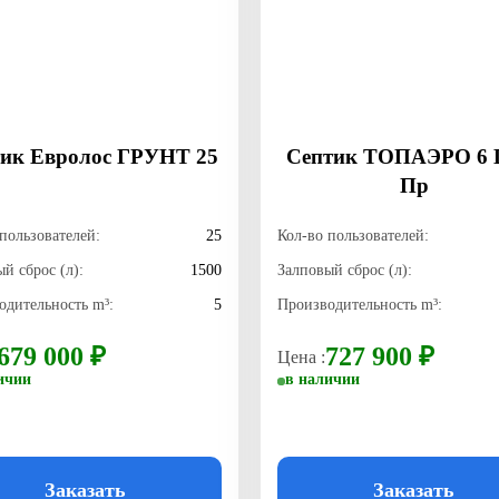
ик Евролос ГРУНТ 25
Септик TOПАЭРО 6 
Пр
пользователей:
25
Кол-во пользователей:
й сброс (л):
1500
Залповый сброс (л):
одительность m³:
5
Производительность m³:
679 000 ₽
727 900 ₽
Цена :
ичии
в наличии
Заказать
Заказать