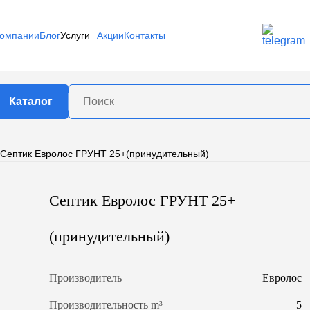
компании
Блог
Услуги
Акции
Контакты
Каталог
Септик Евролос ГРУНТ 25+(принудительный)
роизводителю
едь
Спецгаз
Оптима
ргаз
Септик Евролос ГРУНТ 25+
Патриот
Лидер Т
(принудительный)
бъему
.
800 л.
900 л.
Производитель
Евролос
л.
1400 л.
1500 л.
л.
2700 л.
3000 л.
Производительность m³
5