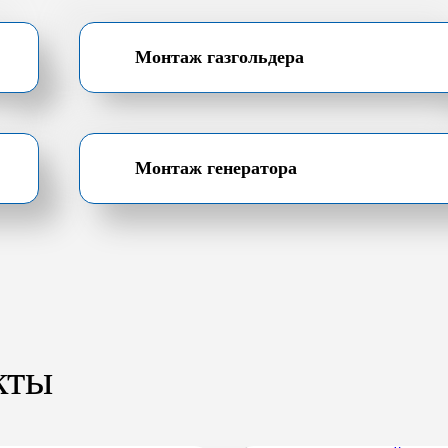
Монтаж газгольдера
Монтаж генератора
кты