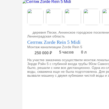
евка,
деревня Пески, Аннинское городское поселени
Ленинградская область
Септик Zorde Rein 5 Midi
Монтаж канализации Zorde Rein 5
5 часов
0 л
250 000 ₽
На участке заказчика осуществили монтаж локаль
Зорде Рэйн 5 с глубиной входа трубы 90см Самого
ено
было, решали с ним все дистанционно. Одна из сл
воды, скважина еще не была подготовлена. Для р
вызвали машину с двумя кубиками чистой воды и 