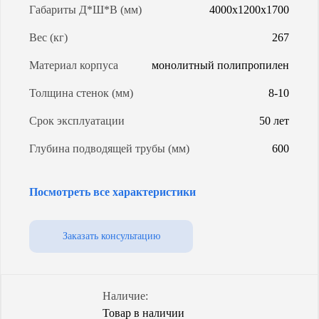
Габариты Д*Ш*В (мм)
4000x1200x1700
Вес (кг)
267
Материал корпуса
монолитный полипропилен
Толщина стенок (мм)
8-10
Срок эксплуатации
50 лет
Глубина подводящей трубы (мм)
600
Модель ОС
Евролос грунт 8
Посмотреть все характеристики
Энергопотребление (Вт/сут)
1,15
Уровень грунтовых вод
любой
Заказать консультацию
Объем (л)
4000
Степень очистки
99%
Наличие:
Товар в наличии
Способ водоотведения
самотечный