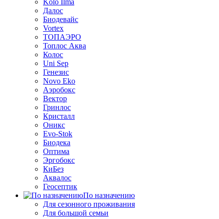
Kolo Ilma
Далос
Биодевайс
Vortex
ТОПАЭРО
Топлос Аква
Колос
Uni Sep
Генезис
Novo Eko
Аэробокс
Вектор
Гринлос
Кристалл
Оникс
Evo-Stok
Биодека
Оптима
Эргобокс
КиБез
Аквалос
Геосептик
По назначению
Для сезонного проживания
Для большой семьи