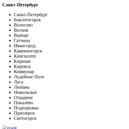
Санкт-Петербург
Санкт-Петербург
Бокситогорск
Волосово
Волхов
Выборг
Гатчина
Ивангород
Каменногорск
Кингисепп
Кириши
Кировск
Коммунар
Лодейное Поле
Луга
Любань
Никольское
Отрадное
Пикалёво
Подпорожье
Приозерск
Светогорск