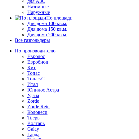
для АЗС
Наземные
Наружные
По площади
Для дома 100 кв.м.
Для дома 150 кв.м.
Для дома 200 кв.м.
Все газгольдеры
По производителю
Евролос
Евробион
Кит
Топас
Топас-С
Итал
Юнилос Астра
Удача
Zorde
Zörde Rein
Коловеси
Тверь
Волгарь
Galay
Гарда