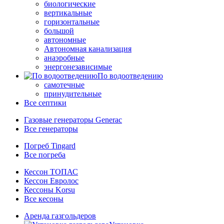
биологические
вертикальные
горизонтальные
большой
автономные
Автономная канализация
анаэробные
энергонезависимые
По водоотведению
самотечные
принудительные
Все септики
Газовые генераторы Generac
Все генераторы
Погреб Tingard
Все погреба
Кессон ТОПАС
Кессон Евролос
Кессоны Korsu
Все кесоны
Аренда газгольдеров