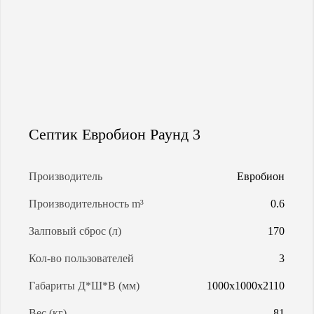
МАГИСТРАЛЬНАЯ ГАЗИФИКАЦИЯ
АРЕНДА ГАЗГОЛЬДЕРОВ
ЗАПРАВКА ГАЗГОЛЬДЕРОВ
Септик Евробион Раунд 3
КАЛЬКУЛЯТОР ГАЗГОЛЬДЕРА
Производитель
Евробион
КАЛЬКУЛЯТОР СЕПТИКОВ
Производительность m³
0.6
Залповый сброс (л)
170
О КОМПАНИИ
Кол-во пользователей
3
Габариты Д*Ш*В (мм)
1000х1000х2110
Вес (кг)
81