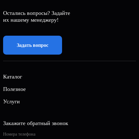
Остались вопросы? Задайте
их нашему менеджеру!
Задать вопрос
Каталог
Автономная газификация
Полезное
Магистральный газ
О нас
Услуги
Газовые генераторы
Акции
Вызов инженера
Септики
Блог
Автономная канализация
Закажите обратный звонок
Кессоны
Контакты
Отопление дома
Погреба
Вакансии