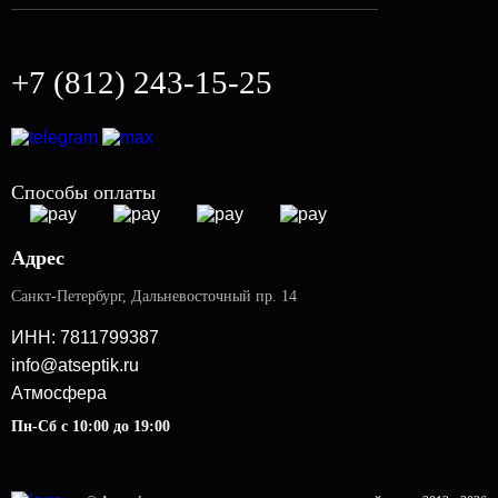
Монтаж погреба
Готовые решения
Монтаж кессона
+7 (812) 243-15-25
Установка газгольдера
Заправка газгольдеров
Аренда газгольдеров
Монтаж вентиляции
Способы оплаты
Монтаж генератора
Монтаж ограждения
Адрес
Водоснабжение дома
Санкт-Петербург
,
Дальневосточный пр. 14
ИНН: 7811799387
info@atseptik.ru
Атмосфера
Пн-Сб с 10:00 до 19:00