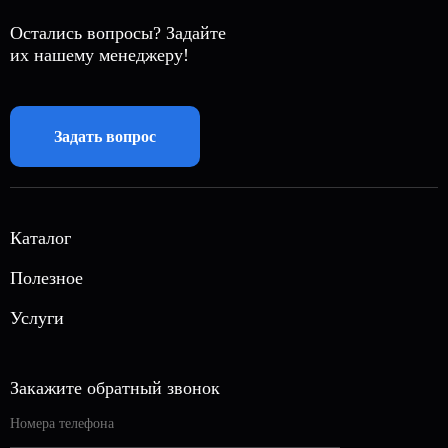
Остались вопросы? Задайте
их нашему менеджеру!
Задать вопрос
Каталог
Автономная газификация
Полезное
Магистральный газ
О нас
Услуги
Газовые генераторы
Акции
Вызов инженера
Септики
Блог
Автономная канализация
Закажите обратный звонок
Кессоны
Контакты
Отопление дома
Погреба
Вакансии
Монтаж погреба