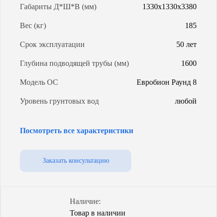
Габариты Д*Ш*В (мм)
1330х1330х3380
Вес (кг)
185
Срок эксплуатации
50 лет
Глубина подводящей трубы (мм)
1600
Модель ОС
Евробион Раунд 8
Уровень грунтовых вод
любой
Объем (л)
2900
Посмотреть все характеристики
Степень очистки
98%
Способ
самотечный /
Заказать консультацию
водоотведения
принудительный
Гарантия (от производителя)
5 лет
Наличие:
Товар в наличии