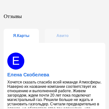
Отзывы
Я.Карты
Авито
Е
Елена Скобелева
Хочется сказать спасибо всей команде Атмосферы.
В
Наверно их название компании соответствует их
с
отношению и выполненной работе. Живем
р
загородом, ждем почти 20 лет пока подключат
магистральный газ. Решили больше не ждать и
установить газгольдер. Считали предварительно в
апреле, но обстоятельства так сложились, что