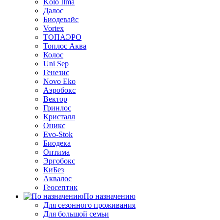
Kolo Ilma
Далос
Биодевайс
Vortex
ТОПАЭРО
Топлос Аква
Колос
Uni Sep
Генезис
Novo Eko
Аэробокс
Вектор
Гринлос
Кристалл
Оникс
Evo-Stok
Биодека
Оптима
Эргобокс
КиБез
Аквалос
Геосептик
По назначению
Для сезонного проживания
Для большой семьи