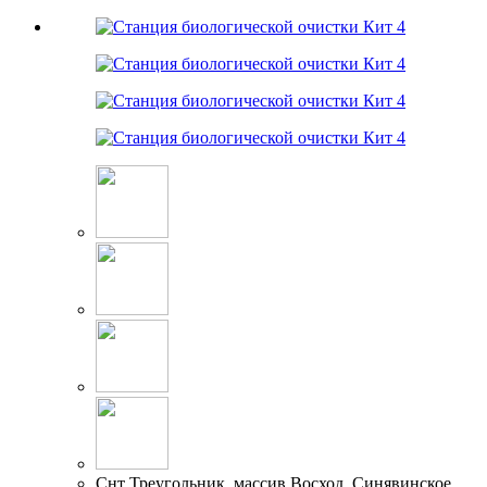
Снт Треугольник, массив Восход, Синявинское