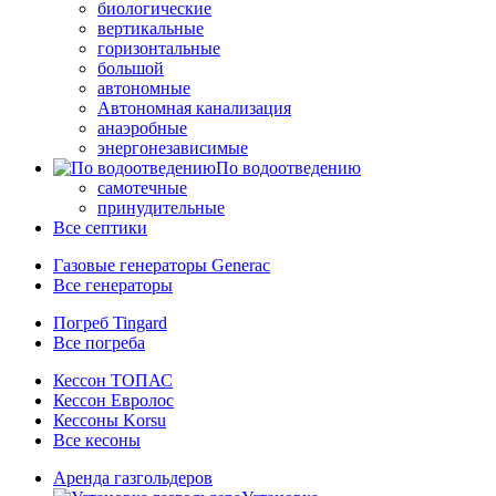
биологические
вертикальные
горизонтальные
большой
автономные
Автономная канализация
анаэробные
энергонезависимые
По водоотведению
самотечные
принудительные
Все септики
Газовые генераторы Generac
Все генераторы
Погреб Tingard
Все погреба
Кессон ТОПАС
Кессон Евролос
Кессоны Korsu
Все кесоны
Аренда газгольдеров