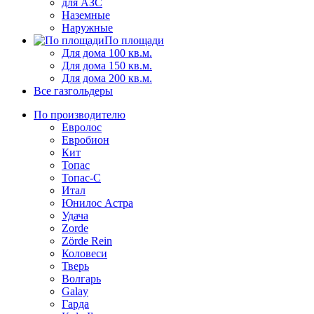
для АЗС
Наземные
Наружные
По площади
Для дома 100 кв.м.
Для дома 150 кв.м.
Для дома 200 кв.м.
Все газгольдеры
По производителю
Евролос
Евробион
Кит
Топас
Топас-С
Итал
Юнилос Астра
Удача
Zorde
Zörde Rein
Коловеси
Тверь
Волгарь
Galay
Гарда