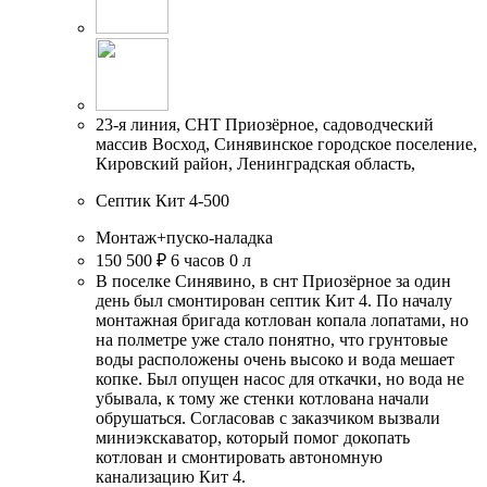
23-я линия, СНТ Приозёрное, садоводческий
массив Восход, Синявинское городское поселение,
Кировский район, Ленинградская область,
Септик Кит 4-500
Монтаж+пуско-наладка
150 500 ₽
6 часов
0 л
В поселке Синявино, в снт Приозёрное за один
день был смонтирован септик Кит 4. По началу
монтажная бригада котлован копала лопатами, но
на полметре уже стало понятно, что грунтовые
воды расположены очень высоко и вода мешает
копке. Был опущен насос для откачки, но вода не
убывала, к тому же стенки котлована начали
обрушаться. Согласовав с заказчиком вызвали
миниэкскаватор, который помог докопать
котлован и смонтировать автономную
канализацию Кит 4.