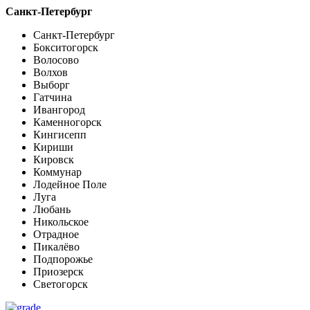
Санкт-Петербург
Санкт-Петербург
Бокситогорск
Волосово
Волхов
Выборг
Гатчина
Ивангород
Каменногорск
Кингисепп
Кириши
Кировск
Коммунар
Лодейное Поле
Луга
Любань
Никольское
Отрадное
Пикалёво
Подпорожье
Приозерск
Светогорск