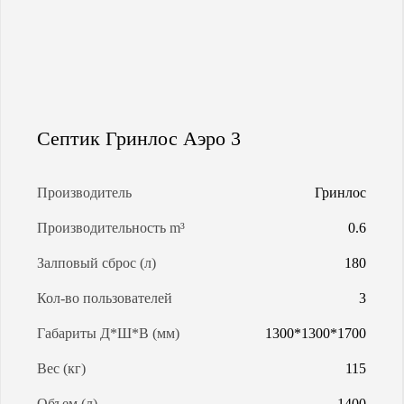
МАГИСТРАЛЬНАЯ ГАЗИФИКАЦИЯ
АРЕНДА ГАЗГОЛЬДЕРОВ
Септик Гринлос Аэро 3
ЗАПРАВКА ГАЗГОЛЬДЕРОВ
Производитель
Гринлос
КАЛЬКУЛЯТОР ГАЗГОЛЬДЕРА
Производительность m³
0.6
КАЛЬКУЛЯТОР СЕПТИКОВ
Залповый сброс (л)
180
Кол-во пользователей
3
О КОМПАНИИ
Габариты Д*Ш*В (мм)
1300*1300*1700
Вес (кг)
115
Объем (л)
1400