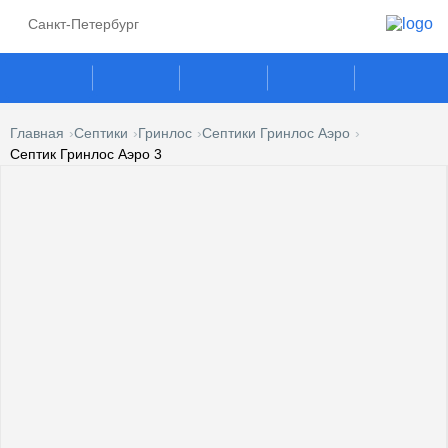
Санкт-Петербург
Главная
Септики
Гринлос
Септики Гринлос Аэро
Септик Гринлос Аэро 3
ГАЗГОЛЬДЕРЫ
СЕПТИКИ
ГАЗОВЫЕ ГЕНЕРАТОРЫ
ПОГРЕБА
КЕСОНЫ
УСЛУГИ