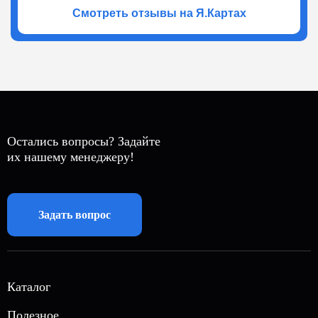
долго собирались, не знали как подобраться к
Смотреть отзывы на Я.Картах
данному решению, а у команды Атмосфера все
получилось легко. Будем ждать зимы, детали будут
позднее, пока только атмосфера. p.s. Цены тоже
сравнивали с конкурентами, но выбрали
Атмосферу. Если бы подумали про рассрочки на
полный спектр работ у Вас не было бы отбоя от
заказчиков. Спастбо!
Остались вопросы? Задайте
их нашему менеджеру!
Задать вопрос
Каталог
Автономная газификация
Полезное