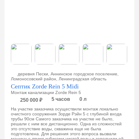
деревня Пески, Аннинское городское поселение,
Ломоносовский район, Ленинградская область
Септик Zorde Rein 5 Midi
Монтаж канализации Zorde Rein 5
5 часов
0 л
250 000 ₽
На участке заказчика осуществили монтаж локально
очистного сооружения Зорде Рэйн 5 с глубиной входа
трубы 90см Самого заказчика на участке не было,
решали с ним все дистанционно. Одна из сложностей
это отсутствие воды, скважина еще не была
подготовлена. Для решения этого вопроса вызвали
машину с двумя кубиками чистой воды и заполнили ей