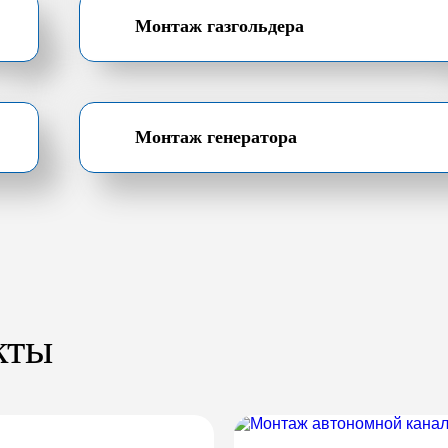
Монтаж газгольдера
Монтаж генератора
кты