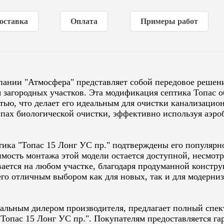
Степень очистки
98%
оставка
Оплата
Примеры работ
Способ водоотведения
принудительный
Гарантия (от производителя)
10 лет
Количество компрессоров
2
мпании "Атмосфера" представляет собой передовое решен
я загородных участков. Эта модификация септика Топас 
ью, что делает его идеальным для очистки канализацион
ипах биологической очистки, эффективно используя аэро
тика "Топас 15 Лонг УС пр." подтверждены его популярн
мость монтажа этой модели остается доступной, несмот
ается на любом участке, благодаря продуманной констр
его отличным выбором как для новых, так и для модерн
альным дилером производителя, предлагает полный спект
опас 15 Лонг УС пр.". Покупателям предоставляется гар