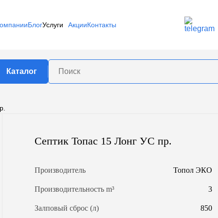
компании
Блог
Услуги
Акции
Контакты
Каталог
р.
роизводителю
едь
Спецгаз
Оптима
ргаз
Септик Топас 15 Лонг УС пр.
Патриот
Лидер Т
бъему
Производитель
Топол ЭКО
.
800 л.
900 л.
Производительность m³
3
л.
1400 л.
1500 л.
Залповый сброс (л)
850
л.
2700 л.
3000 л.