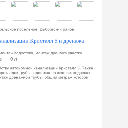
сельское поселение, Выборгский район,
анализации Кристалл 5 и дренажа
монтаж водостока, монтаж дренажа участка
в
0 л
ству автономной канализации Кристалл 5. Также
рокладке трубы водостока на жестких подвесах
нтаж дренажной трубы, общий метраж которой
СНТ 
Монта
Доставк