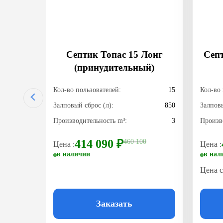
 15
Септик Топас 15 Лонг
Септ
(принудительный)
15
Кол-во пользователей:
15
Кол-во 
600
Залповый сброс (л):
850
Залповы
3
Производительность m³:
3
Произв
414 090 ₽
460 100
Цена :
Цена :
в наличии
в нал
 ₽
Цена 
Заказать