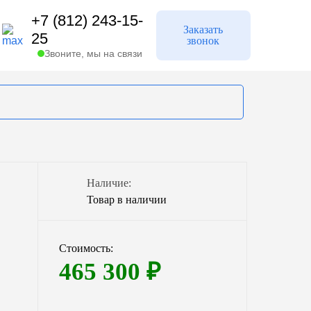
+7 (812) 243-15-
Заказать
25
звонок
Звоните, мы на связи
Кадатек
Наличие:
эк
Минигазгольдеры
Товар в наличии
Стоимость:
940 л.
465 300
₽
1700 л.
3100 л.