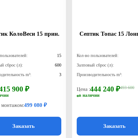
ик КолоВеси 15 прин.
Септик Топас 15 Лон
пользователей:
15
Кол-во пользователей:
й сброс (л):
600
Залповый сброс (л):
одительность m³:
3
Производительность m³:
415 900 ₽
444 240 ₽
493 600
Цена :
ичии
в наличии
499 080 ₽
с монтажом:
Заказать
Заказать