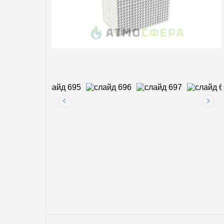
3200 
5700 
Услуги
7300 
9100 
Магистральная газификация
12000
Аренда газгольдеров
По с
Заправка газгольдеров
Мини
Для 
Калькулятор газгольдера
Нару
Калькулятор септиков
По п
Для д
В