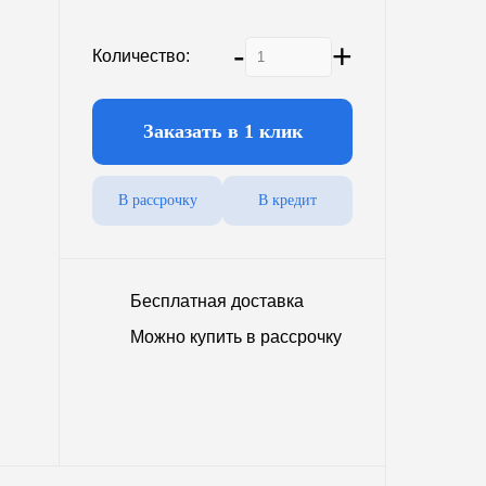
5000 л.
6600 л.
-
+
Количество:
8100 л.
11000 л.
Заказать в 1 клик
25000 л.
В рассрочку
В кредит
промышленный
Наземные
Бесплатная доставка
Можно купить в рассрочку
 200 кв.м.