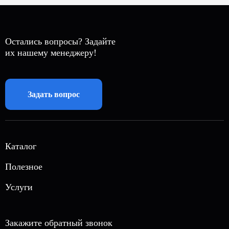
Остались вопросы? Задайте
их нашему менеджеру!
Задать вопрос
Каталог
Автономная газификация
Полезное
Магистральный газ
О нас
Услуги
Газовые генераторы
Акции
Вызов инженера
Септики
Блог
Автономная канализация
Закажите обратный звонок
Кессоны