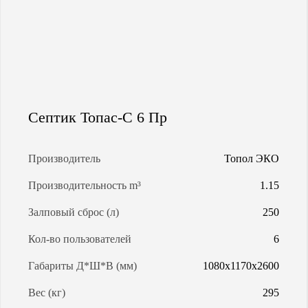
МАГИСТРАЛЬНАЯ ГАЗИФИКАЦИЯ
АРЕНДА ГАЗГОЛЬДЕРОВ
ЗАПРАВКА ГАЗГОЛЬДЕРОВ
Септик Топас-С 6 Пр
КАЛЬКУЛЯТОР ГАЗГОЛЬДЕРА
Производитель
Топол ЭКО
Производительность m³
1.15
КАЛЬКУЛЯТОР СЕПТИКОВ
Залповый сброс (л)
250
О КОМПАНИИ
Кол-во пользователей
6
Габариты Д*Ш*В (мм)
1080х1170х2600
Вес (кг)
295