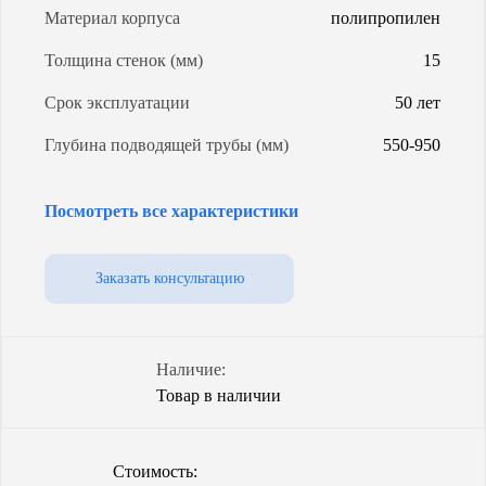
Материал корпуса
полипропилен
Толщина стенок (мм)
15
Срок эксплуатации
50 лет
Глубина подводящей трубы (мм)
550-950
Модель ОС
Топас с 6 пр
Посмотреть все характеристики
Энергопотребление (Вт/сут)
1,2-1,6
Уровень грунтовых вод
любой
Заказать консультацию
Объем (л)
1600
Количество насосов
1
Наличие:
Товар в наличии
Степень очистки
98%
Способ водоотведения
принудительный
Стоимость:
Гарантия (от производителя)
10 лет