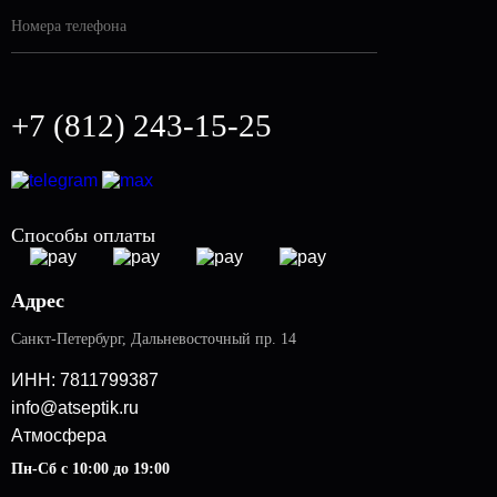
Контакты
Отопление дома
Погреба
Вакансии
Монтаж погреба
Готовые решения
Монтаж кессона
+7 (812) 243-15-25
Установка газгольдера
Заправка газгольдеров
Аренда газгольдеров
Монтаж вентиляции
Способы оплаты
Монтаж генератора
Монтаж ограждения
Адрес
Водоснабжение дома
Санкт-Петербург
,
Дальневосточный пр. 14
ИНН: 7811799387
info@atseptik.ru
Атмосфера
Пн-Сб с 10:00 до 19:00