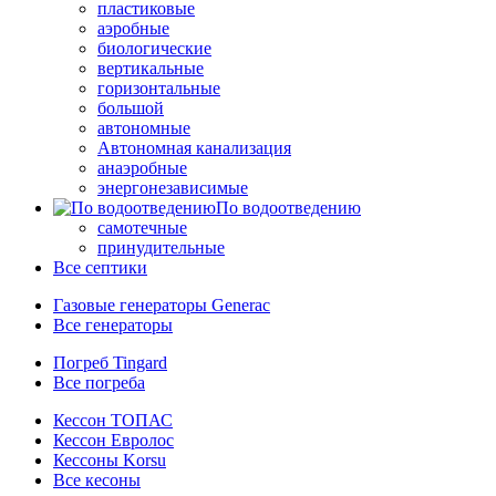
пластиковые
аэробные
биологические
вертикальные
горизонтальные
большой
автономные
Автономная канализация
анаэробные
энергонезависимые
По водоотведению
самотечные
принудительные
Все септики
Газовые генераторы Generac
Все генераторы
Погреб Tingard
Все погреба
Кессон ТОПАС
Кессон Евролос
Кессоны Korsu
Все кесоны