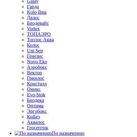
Galay
Гарда
Kolo Ilma
Далос
Биодевайс
Vortex
ТОПАЭРО
Топлос Аква
Колос
Uni Sep
Генезис
Novo Eko
Аэробокс
Вектор
Гринлос
Кристалл
Оникс
Evo-Stok
Биодека
Оптима
Эргобокс
КиБез
Аквалос
Геосептик
По назначению