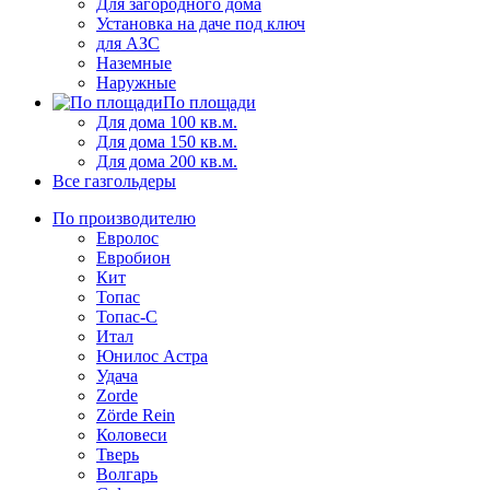
Для загородного дома
Установка на даче под ключ
для АЗС
Наземные
Наружные
По площади
Для дома 100 кв.м.
Для дома 150 кв.м.
Для дома 200 кв.м.
Все газгольдеры
По производителю
Евролос
Евробион
Кит
Топас
Топас-С
Итал
Юнилос Астра
Удача
Zorde
Zörde Rein
Коловеси
Тверь
Волгарь