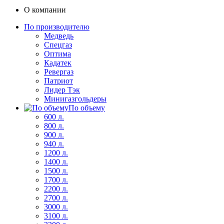
О компании
По производителю
Медведь
Спецгаз
Оптима
Кадатек
Ревергаз
Патриот
Лидер Тэк
Минигазгольдеры
По объему
600 л.
800 л.
900 л.
940 л.
1200 л.
1400 л.
1500 л.
1700 л.
2200 л.
2700 л.
3000 л.
3100 л.