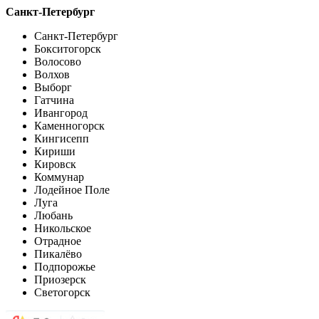
Санкт-Петербург
Санкт-Петербург
Бокситогорск
Волосово
Волхов
Выборг
Гатчина
Ивангород
Каменногорск
Кингисепп
Кириши
Кировск
Коммунар
Лодейное Поле
Луга
Любань
Никольское
Отрадное
Пикалёво
Подпорожье
Приозерск
Светогорск