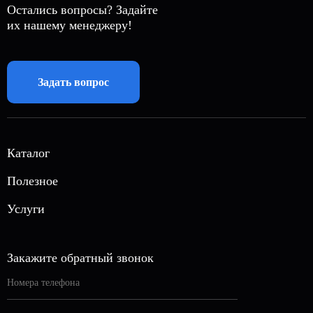
Остались вопросы? Задайте
их нашему менеджеру!
Задать вопрос
Каталог
Автономная газификация
Полезное
Магистральный газ
О нас
Услуги
Газовые генераторы
Акции
Вызов инженера
Септики
Блог
Автономная канализация
Закажите обратный звонок
Кессоны
Контакты
Отопление дома
Погреба
Вакансии
Монтаж погреба
Готовые решения