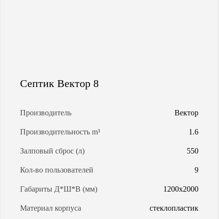
МАГИСТРАЛЬНАЯ ГАЗИФИКАЦИЯ
АРЕНДА ГАЗГОЛЬДЕРОВ
ЗАПРАВКА ГАЗГОЛЬДЕРОВ
Септик Вектор 8
КАЛЬКУЛЯТОР ГАЗГОЛЬДЕРА
Производитель
Вектор
Производительность m³
1.6
КАЛЬКУЛЯТОР СЕПТИКОВ
Залповый сброс (л)
550
О КОМПАНИИ
Кол-во пользователей
9
Габариты Д*Ш*В (мм)
1200x2000
Материал корпуса
стеклопластик