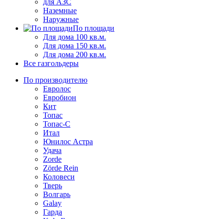
для АЗС
Наземные
Наружные
По площади
Для дома 100 кв.м.
Для дома 150 кв.м.
Для дома 200 кв.м.
Все газгольдеры
По производителю
Евролос
Евробион
Кит
Топас
Топас-С
Итал
Юнилос Астра
Удача
Zorde
Zörde Rein
Коловеси
Тверь
Волгарь
Galay
Гарда