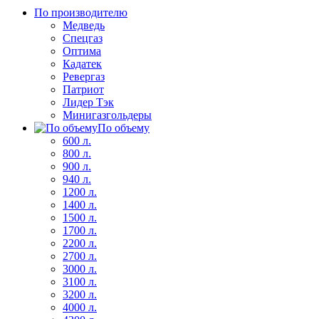
По производителю
Медведь
Спецгаз
Оптима
Кадатек
Ревергаз
Патриот
Лидер Тэк
Минигазгольдеры
По объему
600 л.
800 л.
900 л.
940 л.
1200 л.
1400 л.
1500 л.
1700 л.
2200 л.
2700 л.
3000 л.
3100 л.
3200 л.
4000 л.