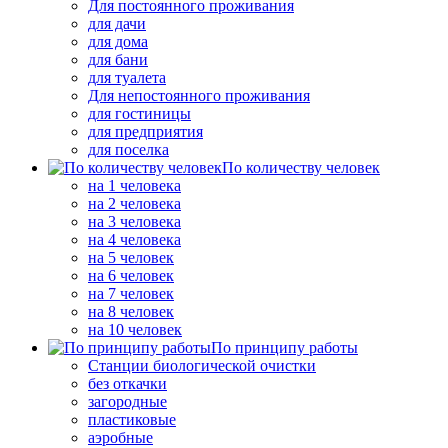
Для постоянного проживания
для дачи
для дома
для бани
для туалета
Для непостоянного проживания
для гостиницы
для предприятия
для поселка
По количеству человек
на 1 человека
на 2 человека
на 3 человека
на 4 человека
на 5 человек
на 6 человек
на 7 человек
на 8 человек
на 10 человек
По принципу работы
Станции биологической очистки
без откачки
загородные
пластиковые
аэробные