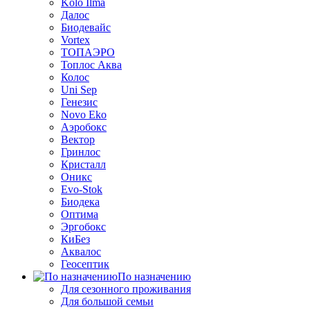
Kolo Ilma
Далос
Биодевайс
Vortex
ТОПАЭРО
Топлос Аква
Колос
Uni Sep
Генезис
Novo Eko
Аэробокс
Вектор
Гринлос
Кристалл
Оникс
Evo-Stok
Биодека
Оптима
Эргобокс
КиБез
Аквалос
Геосептик
По назначению
Для сезонного проживания
Для большой семьи