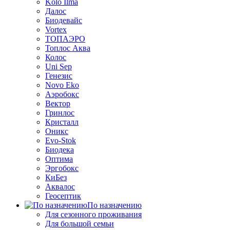
Kolo Ilma
Далос
Биодевайс
Vortex
ТОПАЭРО
Топлос Аква
Колос
Uni Sep
Генезис
Novo Eko
Аэробокс
Вектор
Гринлос
Кристалл
Оникс
Evo-Stok
Биодека
Оптима
Эргобокс
КиБез
Аквалос
Геосептик
По назначению
Для сезонного проживания
Для большой семьи