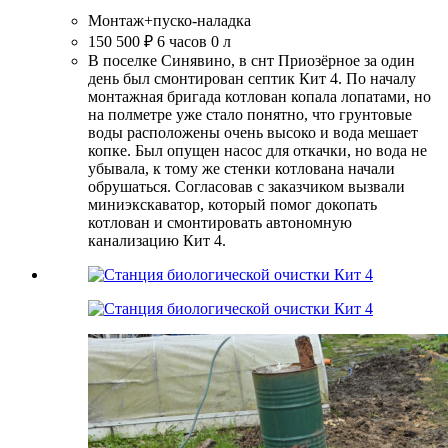
Монтаж+пуско-наладка
150 500 ₽
6 часов
0 л
В поселке Синявино, в снт Приозёрное за один
день был смонтирован септик Кит 4. По началу
монтажная бригада котлован копала лопатами, но
на полметре уже стало понятно, что грунтовые
воды расположены очень высоко и вода мешает
копке. Был опущен насос для откачки, но вода не
убывала, к тому же стенки котлована начали
обрушаться. Согласовав с заказчиком вызвали
миниэкскаватор, который помог докопать
котлован и смонтировать автономную
канализацию Кит 4.