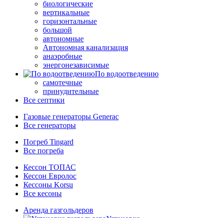
биологические
вертикальные
горизонтальные
большой
автономные
Автономная канализация
анаэробные
энергонезависимые
По водоотведению
самотечные
принудительные
Все септики
Газовые генераторы Generac
Все генераторы
Погреб Tingard
Все погреба
Кессон ТОПАС
Кессон Евролос
Кессоны Korsu
Все кесоны
Аренда газгольдеров