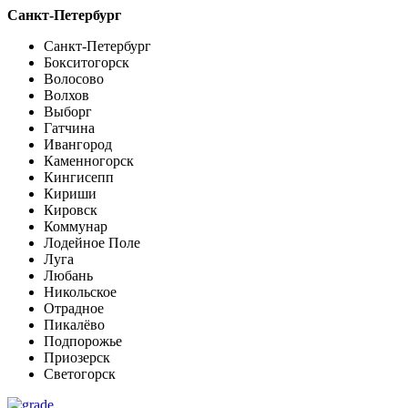
Санкт-Петербург
Санкт-Петербург
Бокситогорск
Волосово
Волхов
Выборг
Гатчина
Ивангород
Каменногорск
Кингисепп
Кириши
Кировск
Коммунар
Лодейное Поле
Луга
Любань
Никольское
Отрадное
Пикалёво
Подпорожье
Приозерск
Светогорск