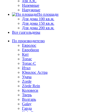
для АЗС
Наземные
Наружные
По площади
Для дома 100 кв.м.
Для дома 150 кв.м.
Для дома 200 кв.м.
Все газгольдеры
По производителю
Евролос
Евробион
Кит
Топас
Топас-С
Итал
Юнилос Астра
Удача
Zorde
Zörde Rein
Коловеси
Тверь
Волгарь
Galay
Гарда