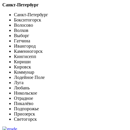
Санкт-Петербург
Санкт-Петербург
Бокситогорск
Волосово
Волхов
Выборг
Гатчина
Ивангород
Каменногорск
Кингисепп
Кириши
Кировск
Коммунар
Лодейное Поле
Луга
Любань
Никольское
Отрадное
Пикалёво
Подпорожье
Приозерск
Светогорск