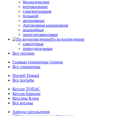
биологические
вертикальные
горизонтальные
большой
автономные
Автономная канализация
анаэробные
энергонезависимые
По водоотведению
самотечные
принудительные
Все септики
Газовые генераторы Generac
Все генераторы
Погреб Tingard
Все погреба
Кессон ТОПАС
Кессон Евролос
Кессоны Korsu
Все кесоны
Аренда газгольдеров