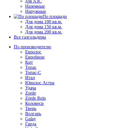
для АЗС
Наземные
Наружные
По площади
Для дома 100 кв.м.
Для дома 150 кв.м.
Для дома 200 кв.м.
Все газгольдеры
По производителю
Евролос
Евробион
Кит
Топас
Топас-С
Итал
Юнилос Астра
Удача
Zorde
Zörde Rein
Коловеси
Тверь
Волгарь
Galay
Гарда