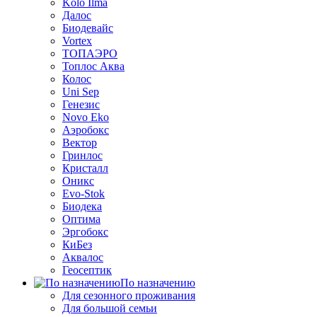
Kolo Ilma
Далос
Биодевайс
Vortex
ТОПАЭРО
Топлос Аква
Колос
Uni Sep
Генезис
Novo Eko
Аэробокс
Вектор
Гринлос
Кристалл
Оникс
Evo-Stok
Биодека
Оптима
Эргобокс
КиБез
Аквалос
Геосептик
По назначению
Для сезонного проживания
Для большой семьи