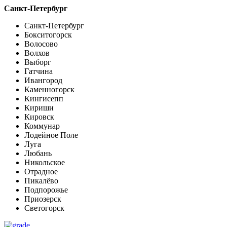
Санкт-Петербург
Санкт-Петербург
Бокситогорск
Волосово
Волхов
Выборг
Гатчина
Ивангород
Каменногорск
Кингисепп
Кириши
Кировск
Коммунар
Лодейное Поле
Луга
Любань
Никольское
Отрадное
Пикалёво
Подпорожье
Приозерск
Светогорск