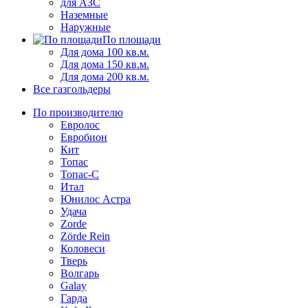
для АЗС
Наземные
Наружные
По площади
Для дома 100 кв.м.
Для дома 150 кв.м.
Для дома 200 кв.м.
Все газгольдеры
По производителю
Евролос
Евробион
Кит
Топас
Топас-С
Итал
Юнилос Астра
Удача
Zorde
Zörde Rein
Коловеси
Тверь
Волгарь
Galay
Гарда