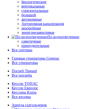
биологические
вертикальные
горизонтальные
большой
автономные
Автономная канализация
анаэробные
энергонезависимые
По водоотведению
самотечные
принудительные
Все септики
Газовые генераторы Generac
Все генераторы
Погреб Tingard
Все погреба
Кессон ТОПАС
Кессон Евролос
Кессоны Korsu
Все кесоны
Аренда газгольдеров