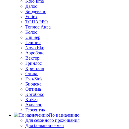
Kolo Ilma
Далос
Биодевайс
Vortex
ТОПАЭРО
Топлос Аква
Колос
Uni Sep
Генезис
Novo Eko
Аэробокс
Вектор
Гринлос
Кристалл
Оникс
Evo-Stok
Биодека
Оптима
Эргобокс
КиБез
Аквалос
Геосептик
По назначению
Для сезонного проживания
Для большой семьи