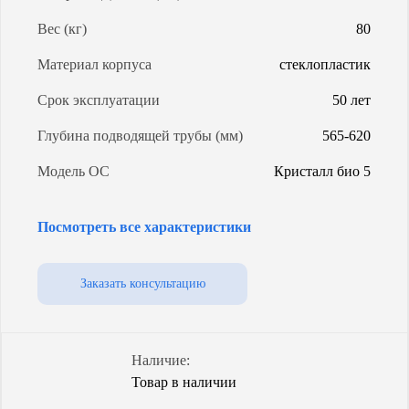
Вес (кг)
80
Материал корпуса
стеклопластик
Срок эксплуатации
50 лет
Глубина подводящей трубы (мм)
565-620
Модель ОС
Кристалл био 5
Энергопотребление (Вт/сут)
1,0
Посмотреть все характеристики
Уровень грунтовых вод
любой
Объем (л)
1900
Заказать консультацию
Степень очистки
98%
Способ водоотведения
самотечный
Наличие:
Товар в наличии
Гарантия (от производителя)
5 лет