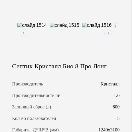
МАГИСТРАЛЬНАЯ ГАЗИФИКАЦИЯ
АРЕНДА ГАЗГОЛЬДЕРОВ
ЗАПРАВКА ГАЗГОЛЬДЕРОВ
Септик Кристалл Био 8 Про Лонг
КАЛЬКУЛЯТОР ГАЗГОЛЬДЕРА
КАЛЬКУЛЯТОР СЕПТИКОВ
Производитель
Кристалл
Производительность m³
1.6
О КОМПАНИИ
Залповый сброс (л)
600
Кол-во пользователей
5
Габариты Д*Ш*В (мм)
1240х3100