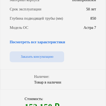
Срок эксплуатации
50 лет
Глубина подводящей трубы (мм)
850
Модель ОС
Астра 7
Энергопотребление (Вт/сут)
2
Посмотреть все характеристики
Уровень грунтовых вод
любой
Объем (л)
1700
Заказать консультацию
Степень очистки
98%
Способ водоотведения
самотечный
Наличие:
Товар в наличии
Гарантия (от производителя)
5 лет
Количество компрессоров
1
Стоимость: