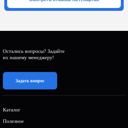
данному решению, а у команды Атмосфера все
получилось легко. Будем ждать зимы, детали будут
позднее, пока только атмосфера. p.s. Цены тоже
сравнивали с конкурентами, но выбрали
Атмосферу. Если бы подумали про рассрочки на
полный спектр работ у Вас не было бы отбоя от
заказчиков. Спастбо!
Остались вопросы? Задайте
их нашему менеджеру!
Задать вопрос
Каталог
Автономная газификация
Полезное