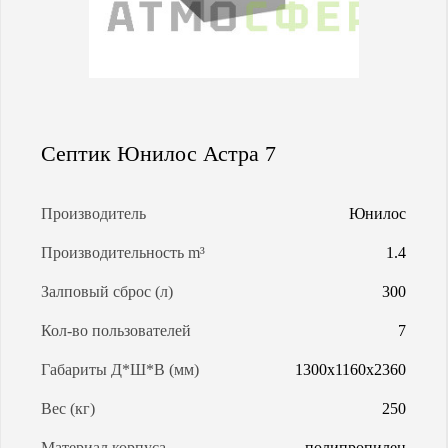
МАГИСТРАЛЬНАЯ ГАЗИФИКАЦИЯ
АРЕНДА ГАЗГОЛЬДЕРОВ
Септик Юнилос Астра 7
ЗАПРАВКА ГАЗГОЛЬДЕРОВ
Производитель
Юнилос
КАЛЬКУЛЯТОР ГАЗГОЛЬДЕРА
Производительность m³
1.4
КАЛЬКУЛЯТОР СЕПТИКОВ
Залповый сброс (л)
300
Кол-во пользователей
7
О КОМПАНИИ
Габариты Д*Ш*В (мм)
1300х1160х2360
Вес (кг)
250
Материал корпуса
полипропилен