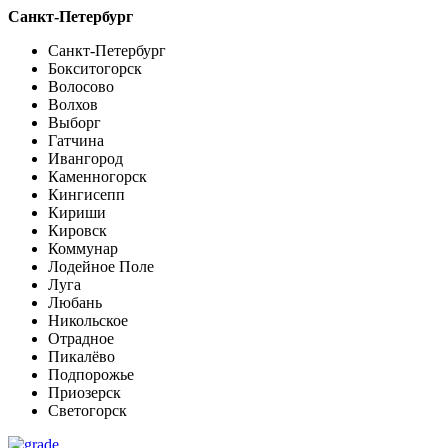
Санкт-Петербург
Санкт-Петербург
Бокситогорск
Волосово
Волхов
Выборг
Гатчина
Ивангород
Каменногорск
Кингисепп
Кириши
Кировск
Коммунар
Лодейное Поле
Луга
Любань
Никольское
Отрадное
Пикалёво
Подпорожье
Приозерск
Светогорск