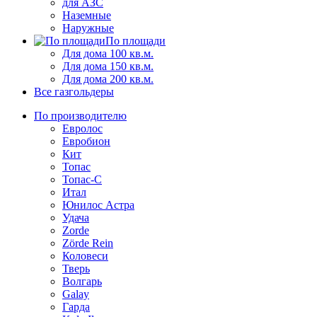
для АЗС
Наземные
Наружные
По площади
Для дома 100 кв.м.
Для дома 150 кв.м.
Для дома 200 кв.м.
Все газгольдеры
По производителю
Евролос
Евробион
Кит
Топас
Топас-С
Итал
Юнилос Астра
Удача
Zorde
Zörde Rein
Коловеси
Тверь
Волгарь
Galay
Гарда