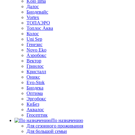
Kolo Ilma
Далос
Биодевайс
Vortex
ТОПАЭРО
Топлос Аква
Колос
Uni Sep
Генезис
Novo Eko
Аэробокс
Вектор
Гринлос
Кристалл
Оникс
Evo-Stok
Биодека
Оптима
Эргобокс
КиБез
Аквалос
Геосептик
По назначению
Для сезонного проживания
Для большой семьи