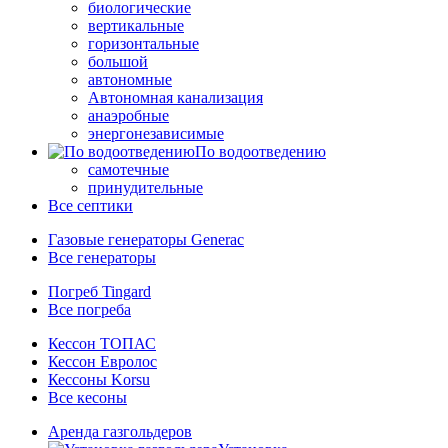
биологические
вертикальные
горизонтальные
большой
автономные
Автономная канализация
анаэробные
энергонезависимые
По водоотведению
самотечные
принудительные
Все септики
Газовые генераторы Generac
Все генераторы
Погреб Tingard
Все погреба
Кессон ТОПАС
Кессон Евролос
Кессоны Korsu
Все кесоны
Аренда газгольдеров